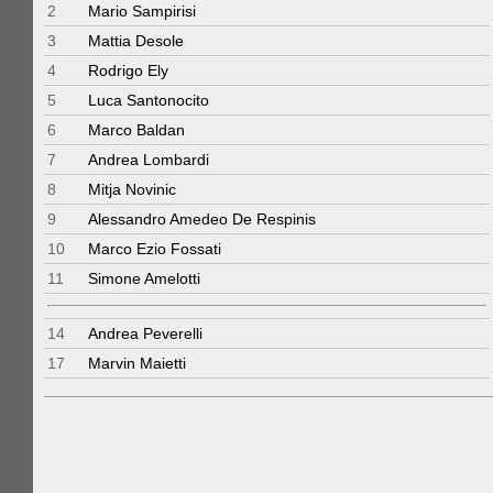
2
Mario Sampirisi
3
Mattia Desole
4
Rodrigo Ely
5
Luca Santonocito
6
Marco Baldan
7
Andrea Lombardi
8
Mitja Novinic
9
Alessandro Amedeo De Respinis
10
Marco Ezio Fossati
11
Simone Amelotti
14
Andrea Peverelli
17
Marvin Maietti